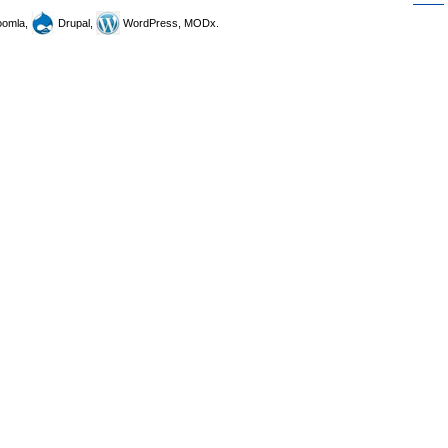
omla,
Drupal,
WordPress, MODx.