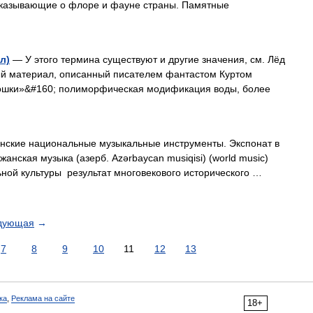
ссказывающие о флоре и фауне страны. Памятные
л)
— У этого термина существуют и другие значения, см. Лёд
ый материал, описанный писателем фантастом Куртом
кошки»&#160; полиморфическая модификация воды, более
ские национальные музыкальные инструменты. Экспонат в
анская музыка (азерб. Azərbaycan musiqisi) (world music)
ной культуры результат многовекового исторического …
дующая
→
7
8
9
10
11
12
13
ка
,
Реклама на сайте
18+