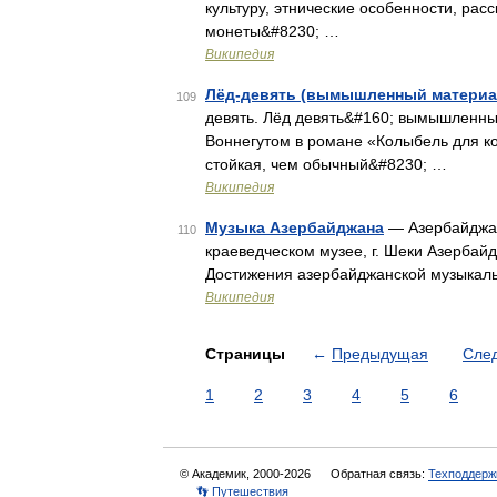
культуру, этнические особенности, ра
монеты&#8230; …
Википедия
Лёд-девять (вымышленный материа
109
девять. Лёд девять&#160; вымышленн
Воннегутом в романе «Колыбель для 
стойкая, чем обычный&#8230; …
Википедия
Музыка Азербайджана
— Азербайджан
110
краеведческом музее, г. Шеки Азербайдж
Достижения азербайджанской музыкаль
Википедия
Страницы
←
Предыдущая
Сле
1
2
3
4
5
6
© Академик, 2000-2026
Обратная связь:
Техподдерж
👣 Путешествия