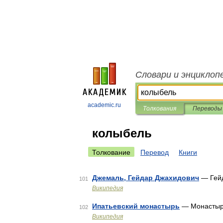
Словари и энциклоп
academic.ru
Толкования
Переводы
колыбель
Толкование
Перевод
Книги
Джемаль, Гейдар Джахидович
— Гейд
101
Википедия
Ипатьевский монастырь
— Монастырь
102
Википедия