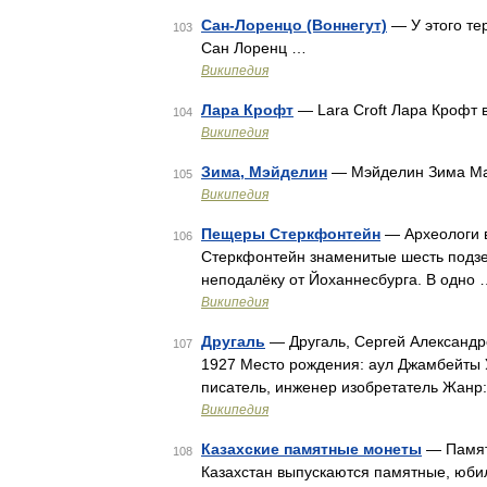
Сан-Лоренцо (Воннегут)
— У этого те
103
Сан Лоренц …
Википедия
Лара Крофт
— Lara Croft Лара Крофт в
104
Википедия
Зима, Мэйделин
— Мэйделин Зима Ma
105
Википедия
Пещеры Стеркфонтейн
— Археологи 
106
Стеркфонтейн знаменитые шесть подзе
неподалёку от Йоханнесбурга. В одно 
Википедия
Другаль
— Другаль, Сергей Александр
107
1927 Место рождения: аул Джамбейты У
писатель, инженер изобретатель Жанр
Википедия
Казахские памятные монеты
— Памят
108
Казахстан выпускаются памятные, юби